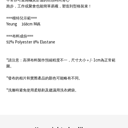
平常亦可當為極其舒適的街頭時尚背心
跑步，工作或聚會也能簡單易襯，塑造到型格裝束！
===
===
模特兒示範
Yeung 168cm M
碼
===
===
布料成份
92% Polyester 8% Elastane
*
/- 1cm
請注意：高彈布料製作預縮程度不一，尺寸大小＋
為正常範
圍。
*
發布的相片和實際產品的顏色可能略有不同。
*
洗滌時避免使用柔順剷及建議用洗衣網袋。