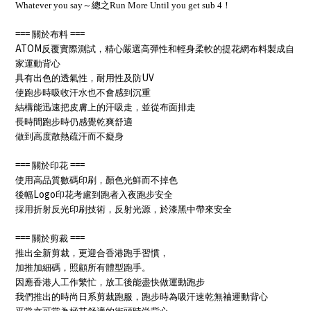
Whatever you say～總之Run More Until you get sub 4！
===
===
關於布料
ATOM
反覆實際測試，精心嚴選高彈性和輕身柔軟的提花網布料製成自
家運動背心
UV
具有出色的透氣性，耐用性及防
使跑步時吸收汗水也不會感到沉重
結構能迅速把皮膚上的汗吸走，並從布面排走
長時間跑步時仍感覺乾爽舒適
做到高度散熱疏汗而不癡身
===
===
關於印花
使用高品質數碼印刷，顏色光鮮而不掉色
Logo
後幅
印花考慮到跑者入夜跑步安全
採用折射反光印刷技術，反射光源，於漆黑中帶來安全
===
===
關於剪裁
推出全新剪裁，更迎合香港跑手習慣，
加推加細碼，照顧所有體型跑手。
因應香港人工作繁忙，放工後能盡快做運動跑步
我們推出的時尚日系剪裁跑服，跑步時為吸汗速乾無袖運動背心