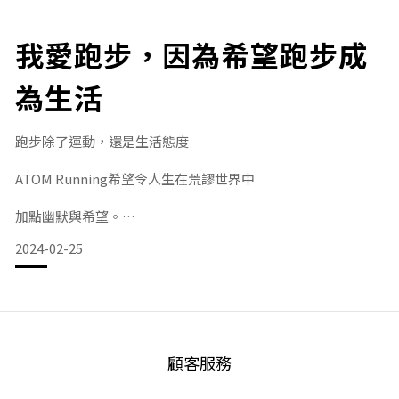
能做到高度散熱疏汗而不癡身」😘
我愛跑步，因為希望跑步成
為生活
=關於Tammy=
Tammy @tamigralife ，為了解自己而跑步，
香港西洋書法家，對美有獨特追求，
跑步除了運動，還是生活態度
她曾修讀紡織科技，專攻研究布
ATOM Running希望令人生在荒謬世界中
加點幽默與希望。
2024-02-25
我們精心嚴選較輕進階吸汗速乾布料
能迅速吸汗排汗，令跑者在跑步時感覺乾爽
顧客服務
提升跑步體驗及效化。