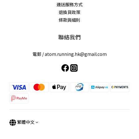
運送服務方式
退換貨政策
條款與細則
借問LOGO有幾高？到底我地個Logo係點諗到呢？
設計師巧妙地融合咗運動場跑步徑同埋原子嘅概念
將個「O」字變成咗一堆粒子圍住運動場沖圈嘅畫面⚛️
聯絡我們
營造咗一個 ”望住logo就想get set GO嘅感覺”🏃🏻‍♀️🏃🏻‍♂️
作為喺運動場上飛馳灑汗嘅你
電郵 /
atom.running.hk@gmail.com
繁體中文