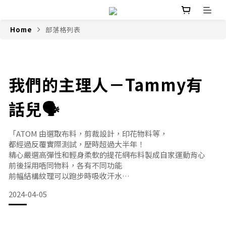
Home
部落格列表
我們的主理人－Tammy有
話兒🗣️
「ATOM 由選取布料，剪裁設計，印花物料等，
都經過反覆實際測試，歷時超過大半年！
精心嚴選高彈性和輕身柔軟的提花網布料製成自家運動背心
前後採用唔同物料，各有不同功能
前幅結構紋理可以跑步時吸收汗水
然後極速排走，
2024-04-05
令跑者不會感到沉重，完全無粘肉感
後幅布選用透氣度及吸汗程度更高面料
尤其在香港炎熱焗促的夏天