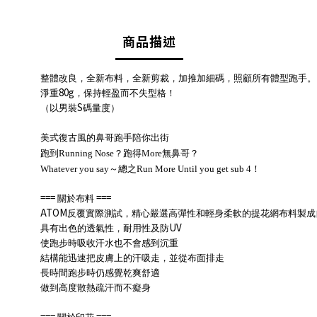
商品描述
整體改良，全新布料，全新剪裁，加推加細碼，照顧所有體型跑手。
80g
淨重
，保持輕盈而不失型格！
S
（以男裝
碼量度）
美式復古風的鼻哥跑手陪你出街
跑到Running Nose？跑得More無鼻哥？
Whatever you say～總之Run More Until you get sub 4！
===
===
關於布料
ATOM
反覆實際測試，精心嚴選高彈性和輕身柔軟的提花網布料製成
UV
具有出色的透氣性，耐用性及防
使跑步時吸收汗水也不會感到沉重
結構能迅速把皮膚上的汗吸走，並從布面排走
長時間跑步時仍感覺乾爽舒適
做到高度散熱疏汗而不癡身
===
===