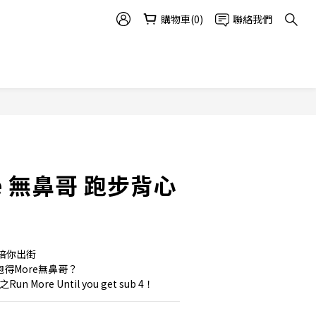
購物車(0)
聯絡我們
立即購買
e 無鼻哥 跑步背心
陪你出街
？跑得More無鼻哥？
Run More Until you get sub 4！