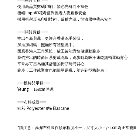
關於印花
使用高品質數碼印刷，顏色光鮮而不掉色
Logo
後幅
印花考慮到跑者入夜跑步安全
採用折射反光印刷技術，反射光源，於漆黑中帶來安全
===
===
關於剪裁
推出全新剪裁，更迎合香港跑手習慣，
加推加細碼，照顧所有體型跑手。
因應香港人工作繁忙，放工後能盡快做運動跑步
我們推出的時尚日系剪裁跑服，跑步時為吸汗速乾無袖運動背心
平常亦可當為極其舒適的街頭時尚背心
跑步，工作或聚會也能簡單易襯，塑造到型格裝束！
===
===
模特兒示範
Yeung 168cm M
碼
===
===
布料成份
92% Polyester 8% Elastane
*
/- 1cm
請注意：高彈布料製作預縮程度不一，尺寸大小＋
為正常範