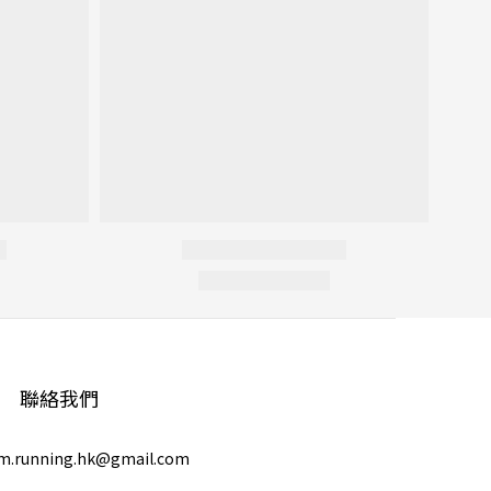
聯絡我們
m.running.hk@gmail.com