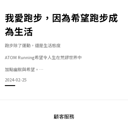
能做到高度散熱疏汗而不癡身」😘
我愛跑步，因為希望跑步成
為生活
=關於Tammy=
Tammy @tamigralife ，為了解自己而跑步，
香港西洋書法家，對美有獨特追求，
跑步除了運動，還是生活態度
她曾修讀紡織科技，專攻研究布
ATOM Running希望令人生在荒謬世界中
加點幽默與希望。
2024-02-25
我們精心嚴選較輕進階吸汗速乾布料
能迅速吸汗排汗，令跑者在跑步時感覺乾爽
顧客服務
提升跑步體驗及效化。