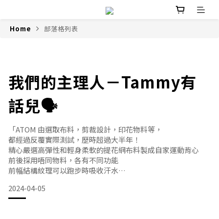
Home
部落格列表
我們的主理人－Tammy有
話兒🗣️
「ATOM 由選取布料，剪裁設計，印花物料等，
都經過反覆實際測試，歷時超過大半年！
精心嚴選高彈性和輕身柔軟的提花網布料製成自家運動背心
前後採用唔同物料，各有不同功能
前幅結構紋理可以跑步時吸收汗水
然後極速排走，
2024-04-05
令跑者不會感到沉重，完全無粘肉感
後幅布選用透氣度及吸汗程度更高面料
尤其在香港炎熱焗促的夏天