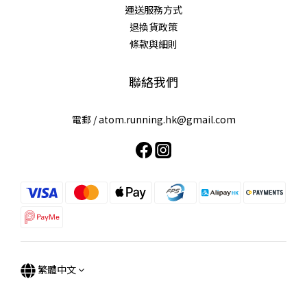
運送服務方式
退換貨政策
條款與細則
借問LOGO有幾高？到底我地個Logo係點諗到呢？
設計師巧妙地融合咗運動場跑步徑同埋原子嘅概念
將個「O」字變成咗一堆粒子圍住運動場沖圈嘅畫面⚛️
聯絡我們
營造咗一個 ”望住logo就想get set GO嘅感覺”🏃🏻‍♀️🏃🏻‍♂️
作為喺運動場上飛馳灑汗嘅你
電郵 /
atom.running.hk@gmail.com
繁體中文